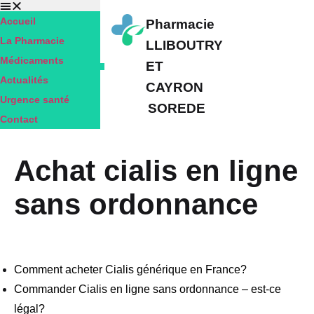
Accueil
Pharmacie
La Pharmacie
LLIBOUTRY
Médicaments
ET
Actualités
CAYRON
Urgence santé
SOREDE
Contact
Achat cialis en ligne
sans ordonnance
Comment acheter Cialis générique en France?
Commander Cialis en ligne sans ordonnance – est-ce
légal?