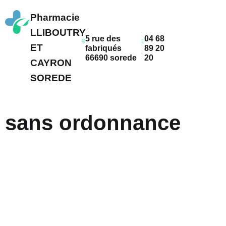
Pharmacie
LLIBOUTRY
5 rue des
04 68
ET
fabriqués
89 20
66690 sorede
20
CAYRON
SOREDE
 sans ordonnance