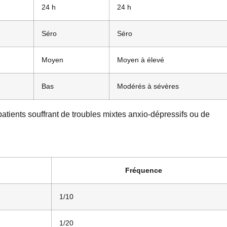
24 h
24 h
Séro
Séro
Moyen
Moyen à élevé
Bas
Modérés à sévères
patients souffrant de troubles mixtes anxio-dépressifs ou de
Fréquence
1/10
1/20