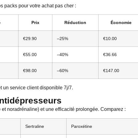
os packs pour votre achat pas cher :
é
Prix
Réduction
Économie
€29.90
–25%
€10.00
€55.00
–40%
€36.66
€98.00
–60%
€147.00
 un service client disponible 7j/7.
ntidépresseurs
 et noradrénaline) et une efficacité prolongée. Comparez :
Sertraline
Paroxétine