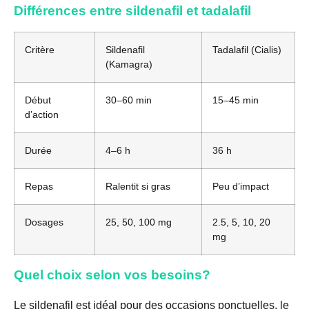
Différences entre sildenafil et tadalafil
Critère
Sildenafil
Tadalafil (Cialis)
(Kamagra)
Début
30–60 min
15–45 min
d’action
Durée
4–6 h
36 h
Repas
Ralentit si gras
Peu d’impact
Dosages
25, 50, 100 mg
2.5, 5, 10, 20
mg
Quel choix selon vos besoins?
Le sildenafil est idéal pour des occasions ponctuelles, le