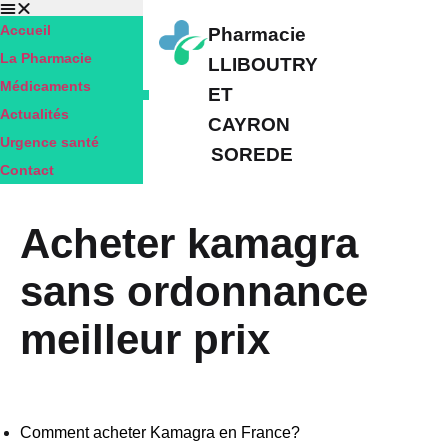
Accueil
Pharmacie
La Pharmacie
LLIBOUTRY
Médicaments
ET
Actualités
CAYRON
Urgence santé
SOREDE
Contact
Acheter kamagra
sans ordonnance
meilleur prix
Comment acheter Kamagra en France?