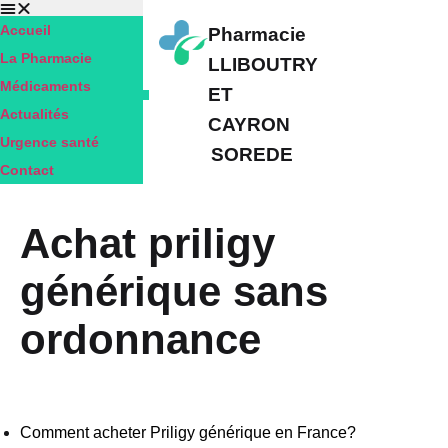
Accueil
Pharmacie
La Pharmacie
LLIBOUTRY
Médicaments
ET
Actualités
CAYRON
Urgence santé
SOREDE
Contact
Achat priligy
générique sans
ordonnance
Comment acheter Priligy générique en France?