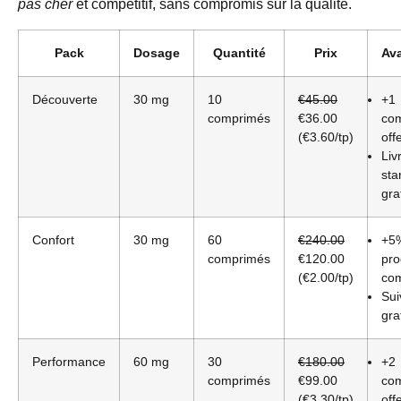
pas cher
et compétitif, sans compromis sur la qualité.
Pack
Dosage
Quantité
Prix
Av
Découverte
30 mg
10
€45.00
+1
comprimés
€36.00
co
(€3.60/tp)
offe
Liv
sta
gra
Confort
30 mg
60
€240.00
+5
comprimés
€120.00
pro
(€2.00/tp)
co
Sui
gra
Performance
60 mg
30
€180.00
+2
comprimés
€99.00
co
(€3.30/tp)
off