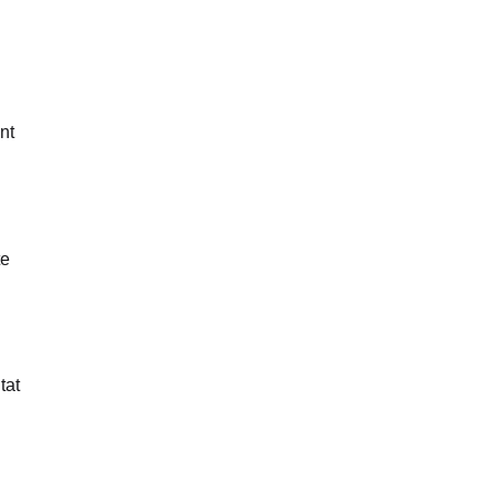
nt
te
tat