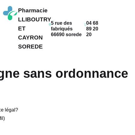
Pharmacie
LLIBOUTRY
5 rue des
04 68
ET
fabriqués
89 20
66690 sorede
20
CAYRON
SOREDE
ligne sans ordonnance
e légal?
il)