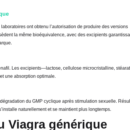
ique
s laboratoires ont obtenu l’autorisation de produire des versions
sèdent la même bioéquivalence, avec des excipients garantissa
arque.
fil. Les excipients—lactose, cellulose microcristalline, stéara
t une absorption optimale.
 dégradation du GMP cyclique après stimulation sexuelle. Résul
s’installe naturellement et se maintient plus longtemps.
du Viagra générique