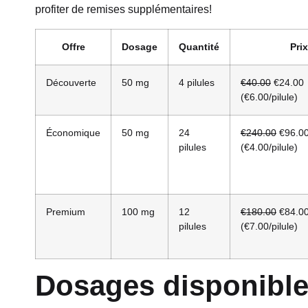
profiter de remises supplémentaires!
Offre
Dosage
Quantité
Prix
Découverte
50 mg
4 pilules
€40.00
€24.00
(€6.00/pilule)
Économique
50 mg
24
€240.00
€96.0
pilules
(€4.00/pilule)
Premium
100 mg
12
€180.00
€84.0
pilules
(€7.00/pilule)
Dosages disponibl