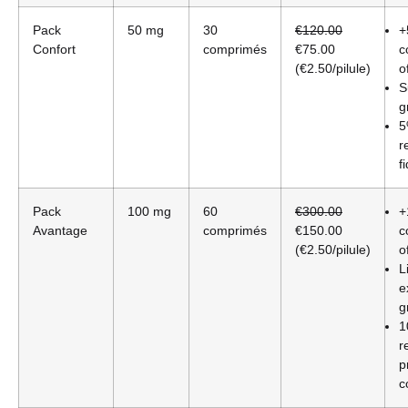
Pack
50 mg
30
€120.00
+
Confort
comprimés
€75.00
c
(€2.50/pilule)
o
S
g
5
r
f
Pack
100 mg
60
€300.00
+
Avantage
comprimés
€150.00
c
(€2.50/pilule)
o
L
e
g
1
r
p
c