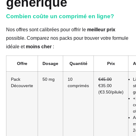
générique
Combien coûte un comprimé en ligne?
Nos offres sont calibrées pour offrir le
meilleur prix
possible. Comparez nos packs pour trouver votre formule
idéale et
moins cher
:
Offre
Dosage
Quantité
Prix
A
Pack
50 mg
10
€45.00
L
Découverte
comprimés
€35.00
s
(€3.50/pilule)
g
+
c
o
A
m
2