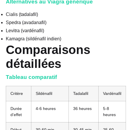
Alternatives au Viagra générique
Cialis (tadalafil)
Spedra (avadanafil)
Levitra (vardénafil)
Kamagra (sildénafil indien)
Comparaisons
détaillées
Tableau comparatif
Critère
Sildénafil
Tadalafil
Vardénafil
Durée
4-6 heures
36 heures
5-8
d’effet
heures
Début
30-60 min
30-45 min
25-60