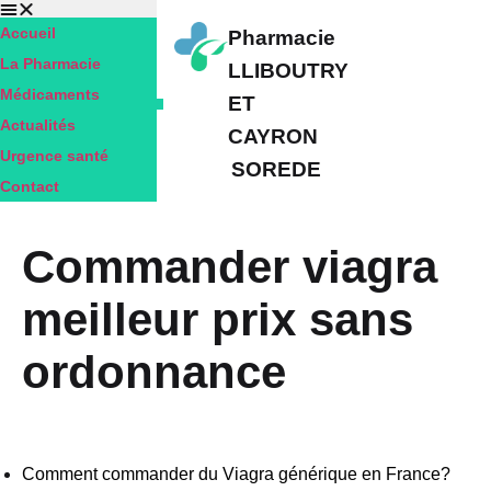
Accueil
Pharmacie
La Pharmacie
LLIBOUTRY
Médicaments
ET
Actualités
CAYRON
Urgence santé
SOREDE
Contact
Commander viagra
meilleur prix sans
ordonnance
Comment commander du Viagra générique en France?