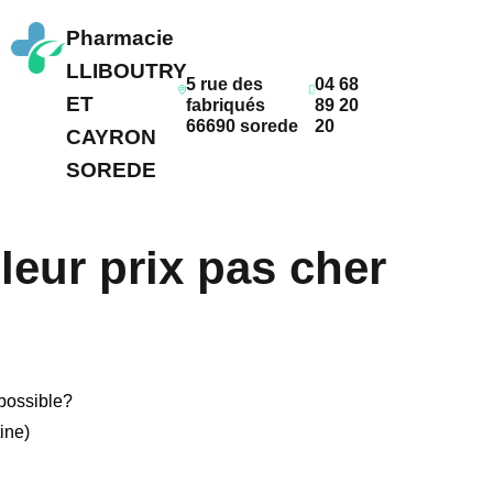
Pharmacie
LLIBOUTRY
5 rue des
04 68
ET
fabriqués
89 20
66690 sorede
20
CAYRON
SOREDE
leur prix pas cher
possible?
ine)