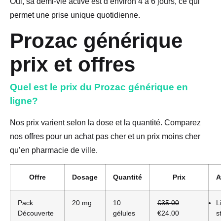
Oui, sa demi-vie active est d’environ 4 à 6 jours, ce qui
permet une prise unique quotidienne.
Prozac générique
prix et offres
Quel est le prix du Prozac générique en
ligne?
Nos prix varient selon la dose et la quantité. Comparez
nos offres pour un achat pas cher et un prix moins cher
qu’en pharmacie de ville.
Offre
Dosage
Quantité
Prix
A
Pack
20 mg
10
€35.00
L
Découverte
gélules
€24.00
s