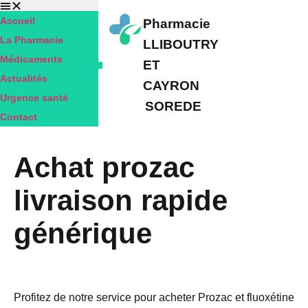
Accueil
Pharmacie
La Pharmacie
LLIBOUTRY
Médicaments
ET
Actualités
CAYRON
Urgence santé
SOREDE
Contact
Achat prozac
livraison rapide
générique
Profitez de notre service pour acheter Prozac et fluoxétine