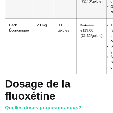
(€2.40/gélule)
g
G
s
Pack
20 mg
90
€245.00
+
Économique
gélules
€119.00
r
(€1.32/gélule)
p
c
S
g
A
r
o
Dosage de la
fluoxétine
Quelles doses proposons-nous?